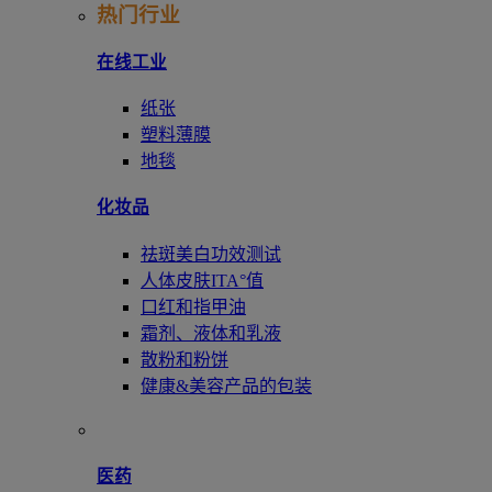
热门行业
在线工业
纸张
塑料薄膜
地毯
化妆品
祛斑美白功效测试
人体皮肤ITA°值
口红和指甲油
霜剂、液体和乳液
散粉和粉饼
健康&美容产品的包装
医药