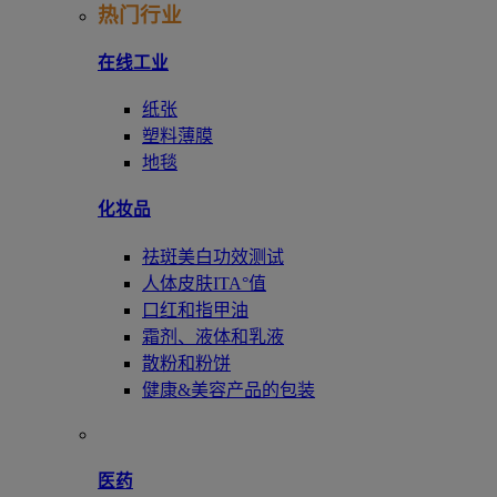
热门行业
在线工业
纸张
塑料薄膜
地毯
化妆品
祛斑美白功效测试
人体皮肤ITA°值
口红和指甲油
霜剂、液体和乳液
散粉和粉饼
健康&美容产品的包装
医药