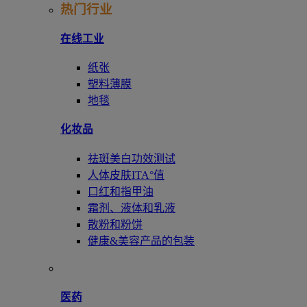
热门行业
在线工业
纸张
塑料薄膜
地毯
化妆品
祛斑美白功效测试
人体皮肤ITA°值
口红和指甲油
霜剂、液体和乳液
散粉和粉饼
健康&美容产品的包装
医药