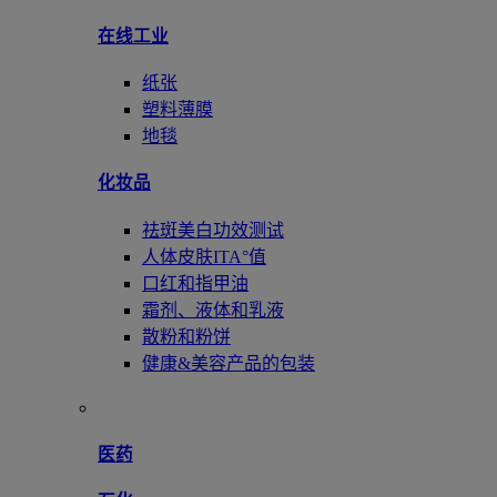
在线工业
纸张
塑料薄膜
地毯
化妆品
祛斑美白功效测试
人体皮肤ITA°值
口红和指甲油
霜剂、液体和乳液
散粉和粉饼
健康&美容产品的包装
医药