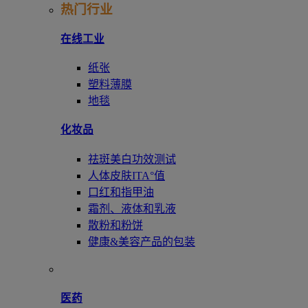
热门行业
在线工业
纸张
塑料薄膜
地毯
化妆品
祛斑美白功效测试
人体皮肤ITA°值
口红和指甲油
霜剂、液体和乳液
散粉和粉饼
健康&美容产品的包装
医药