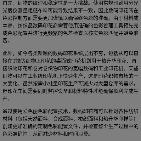
首先，织物的纹理和稳定性是一大挑战。使用常规印刷用分光
光度仪测量粗糙布料可能导致结果不一致，因此数码印花商在
色彩控制方面需要更加谨慎以确保终色彩的准确。由于材料成
本高，纺织品数码印花商需要使用准确的色彩管理工具预先完
成色彩配置并进行更频繁的色差检查以核实色彩匹配并避免浪
费。
此外，如今各类新颖的数码印花系统层出不穷，包括从可以直
接在T恤等织物上印花的桌面式印花机到用于热升华印花、直
接织物印花和卷对卷织物印花的宽幅数码和工业印花机。某些
织物可以在工业级印花机上快速生产，这是印花织物市场的一
大变化。虽然按需小批量印花生产可减少对大型仓库的需求，
但印花车间需要同时监控设备和材料特性才能确保顺利完成生
产。
通过使用爱色丽色彩配置技术，数码印花商可以针对各种纺织
材料（包括天然面料、合成面料、梭织面料和热升华印样等）
创建更加准确的定制色彩配置文件，并检查整个生产过程中的
色彩准确性，从而减少材料和时间浪费。