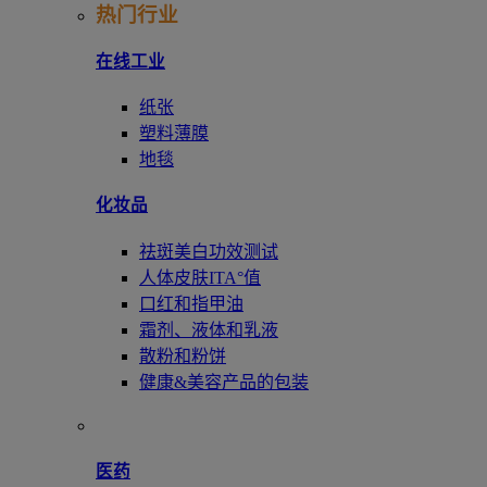
热门行业
在线工业
纸张
塑料薄膜
地毯
化妆品
祛斑美白功效测试
人体皮肤ITA°值
口红和指甲油
霜剂、液体和乳液
散粉和粉饼
健康&美容产品的包装
医药