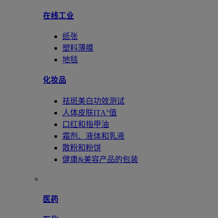
在线工业
纸张
塑料薄膜
地毯
化妆品
祛斑美白功效测试
人体皮肤ITA°值
口红和指甲油
霜剂、液体和乳液
散粉和粉饼
健康&美容产品的包装
医药