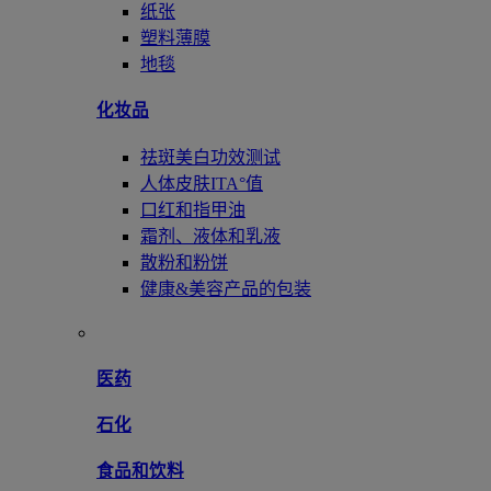
纸张
塑料薄膜
地毯
化妆品
祛斑美白功效测试
人体皮肤ITA°值
口红和指甲油
霜剂、液体和乳液
散粉和粉饼
健康&美容产品的包装
医药
石化
食品和饮料