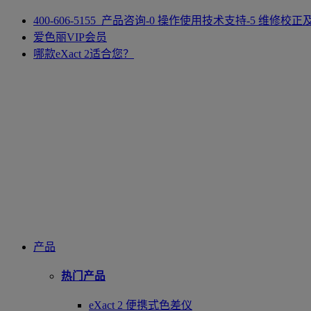
400-606-5155 产品咨询-0 操作使用技术支持-5 维修校
爱色丽VIP会员
哪款eXact 2适合您？
产品
热门产品
eXact 2 便携式色差仪