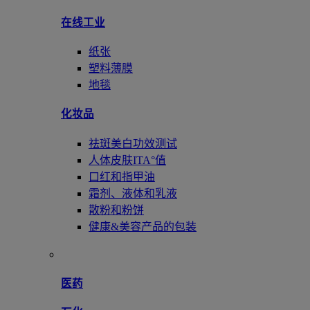
在线工业
纸张
塑料薄膜
地毯
化妆品
祛斑美白功效测试
人体皮肤ITA°值
口红和指甲油
霜剂、液体和乳液
散粉和粉饼
健康&美容产品的包装
医药