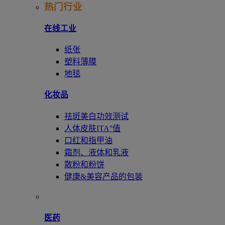
热门行业
在线工业
纸张
塑料薄膜
地毯
化妆品
祛斑美白功效测试
人体皮肤ITA°值
口红和指甲油
霜剂、液体和乳液
散粉和粉饼
健康&美容产品的包装
医药