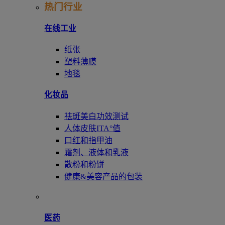
热门行业
在线工业
纸张
塑料薄膜
地毯
化妆品
祛斑美白功效测试
人体皮肤ITA°值
口红和指甲油
霜剂、液体和乳液
散粉和粉饼
健康&美容产品的包装
医药