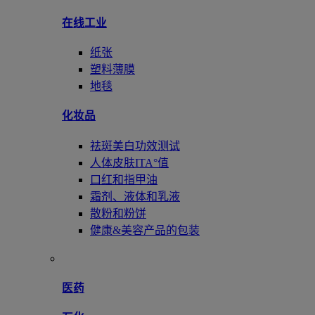
在线工业
纸张
塑料薄膜
地毯
化妆品
祛斑美白功效测试
人体皮肤ITA°值
口红和指甲油
霜剂、液体和乳液
散粉和粉饼
健康&美容产品的包装
医药