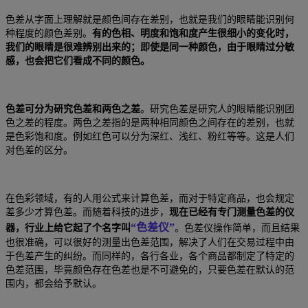
色差从字面上理解就是颜色间存在差别，也就是我们的眼睛能识别何
种程度的颜色差别。
有的色相、明度和饱和度产生很细小的变化时，
我们的眼睛是很难辨别出来的；即使是同一种颜色，由于眼睛过分敏
感，也会把它们看成不同的颜色。
色差可分为研究色差和两色之差
。研究色差是研究人的眼睛能识别团
色之差的程度。两色之差指的是两种相同颜色之间存在的差别，也就
是色彩饱和度。例如红色可以分为深红、浅红、粉红等等。这是人们
对色差的区分。
在色彩领域，有的人用公式来计算色差，而对于特定商品，也会规定
差多少才算色差。而随着科技的进步，
现在已经有专门测量色差的仪
“色差仪”
器，行业上给它起了个名字叫
。色差仪操作简单，而且结果
也很准确，可以很好的测量出色差范围，解决了人们在交易过程中由
于色差产生的纠纷。而同样的，各行各业，各个商品都制定了特定的
色差范围，毕竟颜色存在色差也是不可避免的，只要色差在默认的范
围内，都会给予默认。