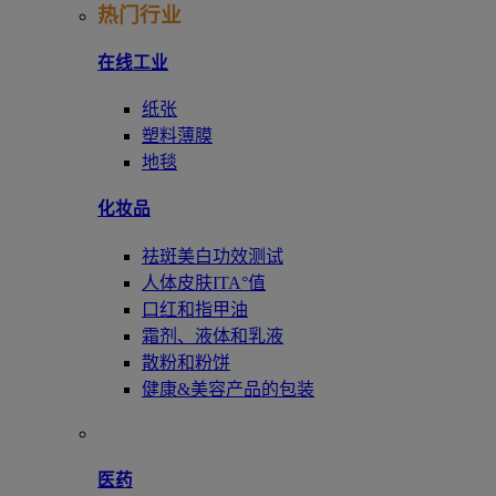
热门行业
在线工业
纸张
塑料薄膜
地毯
化妆品
祛斑美白功效测试
人体皮肤ITA°值
口红和指甲油
霜剂、液体和乳液
散粉和粉饼
健康&美容产品的包装
医药