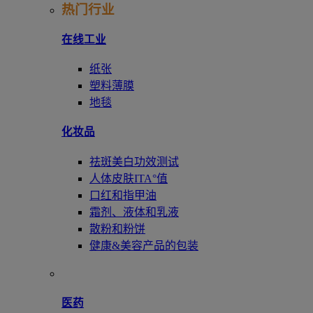
热门行业
在线工业
纸张
塑料薄膜
地毯
化妆品
祛斑美白功效测试
人体皮肤ITA°值
口红和指甲油
霜剂、液体和乳液
散粉和粉饼
健康&美容产品的包装
医药