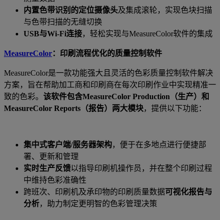
内置色带识别的定位摄像头
及集成滚轮，实现色块扫描
与色带扫描的无缝切换
USB
与
Wi-Fi
连接
，轻松实现与
MeasureColor
软件的集成
MeasureColor
：印刷流程优化的质量控制软件
MeasureColor
是一款功能强大且灵活的色彩质量控制软件解决
方案，旨在帮助加工商和印刷商在每次印刷作业中实现精准一
致的色彩。
该软件包含
MeasureColor Production
（生产）和
MeasureColor Reports
（报告）两大模块
，提供以下功能：
集中式客户端
/
服务器架构
，便于在多地点进行便捷部
署、更新和管理
实时生产反馈
以指导印刷机操作员，并在整个印刷过程
中维持色彩准确性
跨班次、印刷机及承印物的印刷质量数据
可视化报告与
分析
，助力制定更明智的色彩管理决策