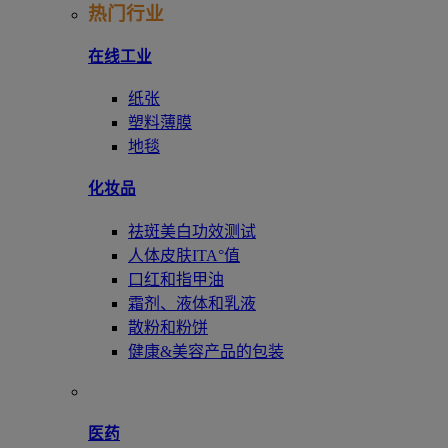
热门行业
在线工业
纸张
塑料薄膜
地毯
化妆品
祛斑美白功效测试
人体皮肤ITA°值
口红和指甲油
霜剂、液体和乳液
散粉和粉饼
健康&美容产品的包装
医药