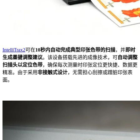
IntelliTrax2
可在
10秒内自动完成典型印张色带的扫描
，并
即时
生成墨键调整建议
。该设备搭载先进的成像技术，可
自动调整
扫描头以定位色带
，确保每次测量时印张定位更快捷、数据更
精准。由于采用
非接触式设计
，无需担心刮擦或蹭脏印张表
面。
2、eXact Auto-Scan多功能扫描方案