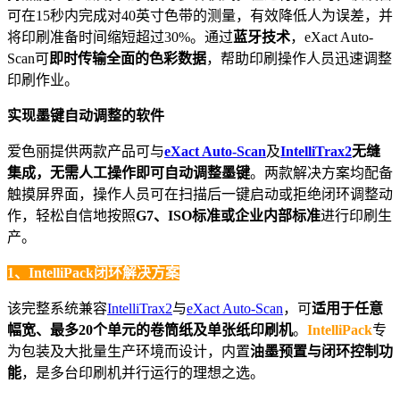
可在15秒内完成对40英寸色带的测量，有效降低人为误差，并
将印刷准备时间缩短超过30%。通过
蓝牙技术
，eXact Auto-
Scan可
即时传输全面的色彩数据
，帮助印刷操作人员迅速调整
印刷作业。
实现墨键自动调整的软件
爱色丽提供两款产品可与
eXact Auto-Scan
及
IntelliTrax2
无
缝
集成
，
无需人工操作即可自动调整墨键
。两款解决方案均配备
触摸屏界面，操作人员可在扫描后一键启动或拒绝闭环调整动
作，轻松自信地按照
G7、ISO标准或企业内部标准
进行印刷生
产。
1、IntelliPack闭环解决方案
该完整系统兼容
IntelliTrax2
与
eXact Auto-Scan
，可
适用于任意
幅宽、最多20个单元的卷筒纸及单张纸印刷机
。
IntelliPack
专
为包装及大批量生产环境而设计，内置
油墨预置与闭环控制功
能
，是多台印刷机并行运行的理想之选。