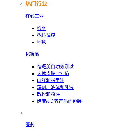
热门行业
在线工业
纸张
塑料薄膜
地毯
化妆品
祛斑美白功效测试
人体皮肤ITA°值
口红和指甲油
霜剂、液体和乳液
散粉和粉饼
健康&美容产品的包装
医药