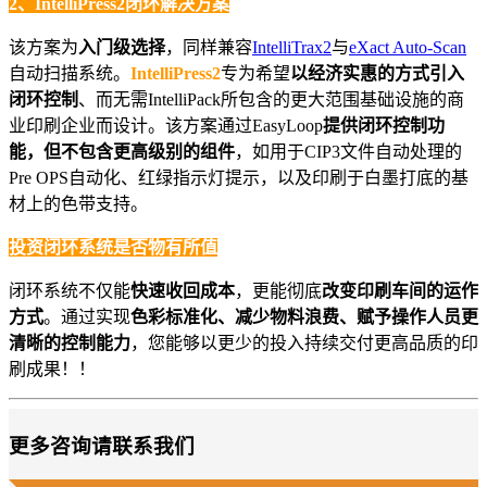
2、IntelliPress2闭环解决方案
该方案为
入门级选择
，同样兼容
IntelliTrax2
与
eXact Auto-Scan
自动扫
描系统。
IntelliPress2
专为希望
以经济实惠的方式引入
闭环控制
、而无需
IntelliPack
所包含的更大范围基础设施的商
业印刷企业而设计。该方案通过EasyLoop
提供闭环控制功
能，但不包含更高级别的组件
，如用于CIP3文件自动处理的
Pre OPS自动化、红绿指示灯提示，以及印刷于白墨打底的基
材上的色带支持。
投资闭环系统是否物有所值
闭环系统不仅能
快速收回成本
，更能彻底
改变印刷车间的运作
方式
。通过实现
色彩标准化、减少物料浪费、赋予操作人员更
清晰的控制能力
，您能够以更少的投入持续交付更高品质的印
刷成果！！
更多咨询请联系我们