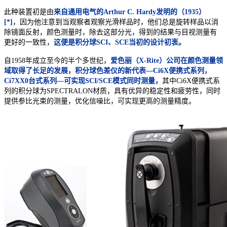
此种装置初是由
来自通用电气的Arthur C. Hardy发明的（1935）
[*]
，因为他注意到当观察者观察光滑样品时，他们总是旋转样品以消
除镜面反射，颜色测量时，除去这部分光，得到的结果与目视测量有
更好的一致性，
这便是积分球SCI、SCE当初的设计初衷。
自1958年成立至今的半个多世纪，
爱色丽（X-Rite）公司在颜色测量领
域取得了长足的发展，积分球色差仪的新代表—
Ci6X
便携式系列，
Ci7XX0
台式系列—可实现
SCI/SCE
模式同时测量，
其中
Ci6X
便携式系
列的积分球为
SPECTRALON
材质，具有优异的稳定性和疲劳性，同时
提供参比光束的测量，优化信噪比，可实现更高的测量精度。