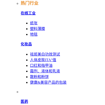
热门行业
在线工业
纸张
塑料薄膜
地毯
化妆品
祛斑美白功效测试
人体皮肤ITA°值
口红和指甲油
霜剂、液体和乳液
散粉和粉饼
健康&美容产品的包装
医药