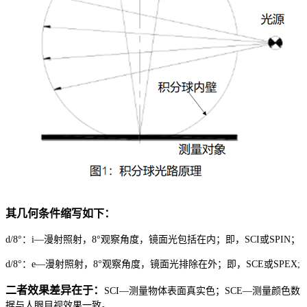
其几何条件缩写如下：
d/8°
：
i
—漫射照射，
8°
观察角度，镜面光包括在内；即，
SCI
或
SPIN
；
d/8°
：
e
—漫射照射，
8°
观察角度，镜面光排除在外；即，
SCE
或
SPEX;
二者效果差异在于：
SCI
—测量物体表面真实色；
SCE
—测量颜色数
据与人眼目视效果一致。