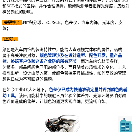
积分球光学结构的色差仪，在漫射方式下测量物体颜色，充分理解
SCI
和
SCE
模式的差异，并作合理选择，能帮助测量者把握光泽度，皮纹对
样品颜色的影响。
[关键字
]
：
d/8
°积分球，
SCI/SCE
，色差仪，汽车内饰，光泽度，皮
纹；
[正文
]
：
颜
色是汽车内饰的装饰特性中，能给人直观视觉体验的属性，品质上
属于高关注度对象，
颜色管理涉及在设计造型、配色开发，量产品
控，终端客户体验这条产业链的所有环节
。而汽车内饰材质多样，工
艺繁多，部品间颜色匹配的部位多，而且随着市场需求的变化，工艺
推陈出新，设计由简入繁，使颜色管控更具挑战性，如何高效的管理
颜色已成为不可回避的课题。
在如今工业
4.0
大环境下，
色差仪已成为快速准确定量并评判颜色的辅
助工具
，该应用能科学的规避人员经验个体差异、光源环境影响对颜
色评价造成的偏差，让颜色沟通更客观准确，更流畅自如。