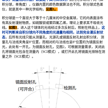
积分球，单角度），仪器内置的颜色数据算法也不同。
积分球式色差
仪，就是其中一种光学结构，
见图
1
。
积分球是一个直径大于等于十几厘米的中空金属球，它的内表面涂布
有高反射漫射物质，如硫酸钡或聚四氟乙烯，理论上要求其不吸收光
线
。
如图
1
，进入这个球体的光线经过多次反射后，照射在样品上，
这
时可判断来自积分球内不同角度的光通量均相同，达到完全漫反射状
态
，后所有光线只能从测量孔、光源孔或镜面反射孔射出积分球， 测
量孔与法线夹角呈
8
°位置，而相对的与法线也呈
8
°位置的为镜面反射
光，此处有一开孔，为镜面反射孔，见图
2
，可根据测量需求，关闭此
孔将镜面光包含在测量内（
SCI
模式），或打开此孔将镜面光排除在测
量之外（
SCE
模式）。