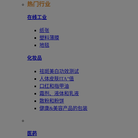
热门行业
在线工业
纸张
塑料薄膜
地毯
化妆品
祛斑美白功效测试
人体皮肤ITA°值
口红和指甲油
霜剂、液体和乳液
散粉和粉饼
健康&美容产品的包装
医药