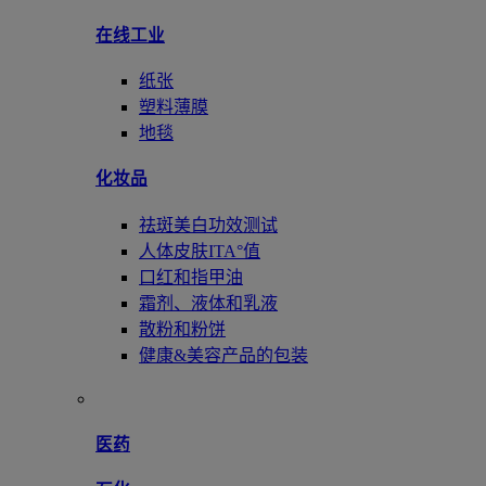
在线工业
纸张
塑料薄膜
地毯
化妆品
祛斑美白功效测试
人体皮肤ITA°值
口红和指甲油
霜剂、液体和乳液
散粉和粉饼
健康&美容产品的包装
医药