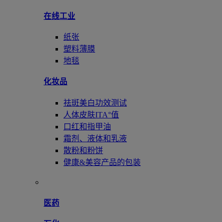
在线工业
纸张
塑料薄膜
地毯
化妆品
祛斑美白功效测试
人体皮肤ITA°值
口红和指甲油
霜剂、液体和乳液
散粉和粉饼
健康&美容产品的包装
医药