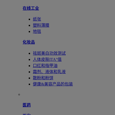
在线工业
纸张
塑料薄膜
地毯
化妆品
祛斑美白功效测试
人体皮肤ITA°值
口红和指甲油
霜剂、液体和乳液
散粉和粉饼
健康&美容产品的包装
医药