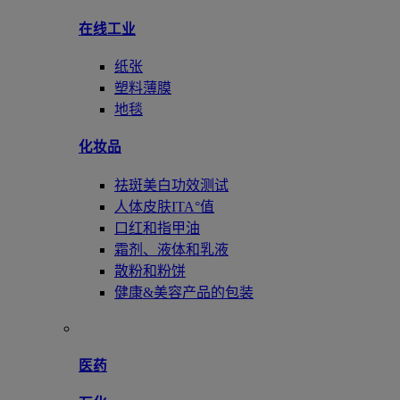
在线工业
纸张
塑料薄膜
地毯
化妆品
祛斑美白功效测试
人体皮肤ITA°值
口红和指甲油
霜剂、液体和乳液
散粉和粉饼
健康&美容产品的包装
医药