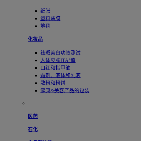
纸张
塑料薄膜
地毯
化妆品
祛斑美白功效测试
人体皮肤ITA°值
口红和指甲油
霜剂、液体和乳液
散粉和粉饼
健康&美容产品的包装
医药
石化